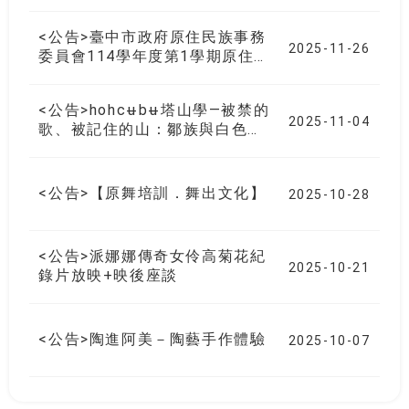
用或並列傳統名字或改姓則可維
持身分
<公告>臺中市政府原住民族事務
2025-11-26
委員會114學年度第1學期原住
民學生獎獎學金錄取名單
<公告>hohcʉbʉ塔山學—被禁的
2025-11-04
歌、被記住的山：鄒族與白色恐
怖的故事 文化踏查報名囉!!
<公告>【原舞培訓．舞出文化】
2025-10-28
<公告>派娜娜傳奇女伶高菊花紀
2025-10-21
錄片放映+映後座談
<公告>陶進阿美－陶藝手作體驗
2025-10-07