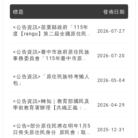
標題
發佈日期
<公告資訊>苗栗縣政府「115年
2026-07-27
度【rangu】第二屆全國原住民
族樂舞競賽」競賽活動相關訊息
<公告資訊>臺中市政府原住民族
2026-07-20
事務委員會「115年臺中市原住
民族傳統競技運動會暨116年全
國原住民族運動會臺中市代表隊
<公告資訊>「原住民族特考懶人
傳統種類選拔賽」
2026-05-04
包」
<公告資訊>轉知｜教育部國民及
2026-04-29
學前教育署辦理【共織正義：回
望原住民族歷史正義與轉型正義
教育 實踐論壇】
<公告>部分原住民將在明年1月5
2025-12-31
日喪失原住民身分 原民會：取