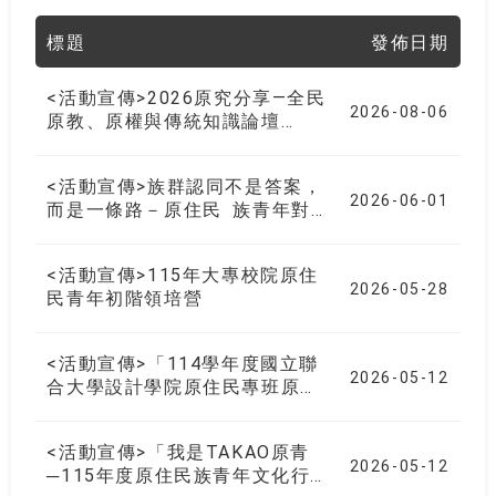
標題
發佈日期
<活動宣傳>2026原究分享—全民
2026-08-06
原教、原權與傳統知識論壇
《paljakev》
<活動宣傳>族群認同不是答案，
2026-06-01
而是一條路－原住民 族青年對
話
<活動宣傳>115年大專校院原住
2026-05-28
民青年初階領培營
<活動宣傳>「114學年度國立聯
2026-05-12
合大學設計學院原住民專班原住
民族文化週暨教學成果展」
<活動宣傳>「我是TAKAO原青
2026-05-12
─115年度原住民族青年文化行